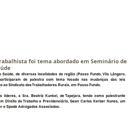
HOME
QUEM SOMOS
ATUAÇÃO
PUBLICAÇÕES
N
rabalhista foi tema abordado em Seminário de
aúde
 Saúde, de diversas localidades da região (Passo Fundo, Vila Lângaro, 
participaram de palestra com tema focado nas mudanças das leis 
unto ao Sindicato dos Trabalhadores Rurais, em Passo Fundo.
 líderes, a Sra. Beatriz Kunkel, de Tapejara, tendo como palestrante 
m Direito do Trabalho e Previdenciário, Gean Carlos Kerber Nunes, um 
er e Spode Advogados Associados. 