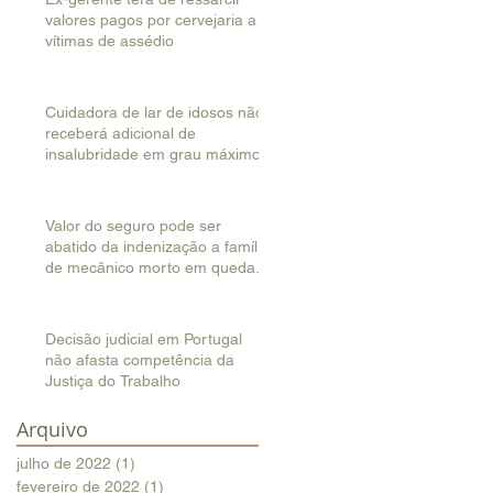
valores pagos por cervejaria a
vítimas de assédio
Cuidadora de lar de idosos não
receberá adicional de
insalubridade em grau máximo
Valor do seguro pode ser
abatido da indenização a família
de mecânico morto em queda
de helicóptero
Decisão judicial em Portugal
não afasta competência da
Justiça do Trabalho
Arquivo
julho de 2022
(1)
1 post
fevereiro de 2022
(1)
1 post