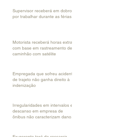
Supervisor receberá em dobro
por trabalhar durante as férias
Motorista receberá horas extras
com base em rastreamento de
caminhão com satélite
Empregada que sofreu acidente
de trajeto não ganha direito à
indenização
Irregularidades em intervalos e
descanso em empresa de
ônibus não caracterizam dano
coletivo
Ex-gerente terá de ressarcir