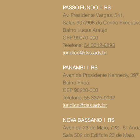
PASSO FUNDO l RS
Av. Presidente Vargas, 541,
Salas 907/908 ​​do Centro Executi
Bairro Lucas Araújo
CEP 99070-000
Telefone:
54 3312-9893
juridico@dss.adv.br
PANAMBI l RS
​​Avenida Presidente Kennedy, 397
Bairro Erica
CEP 98280-000
Telefone:
55 3375-0132
juridico@dss.adv.br
NOVA BASSANO l RS
Avenida 23 de Maio, 722 - 5° And
Sala 502 do ​Edifício 23 de Maio