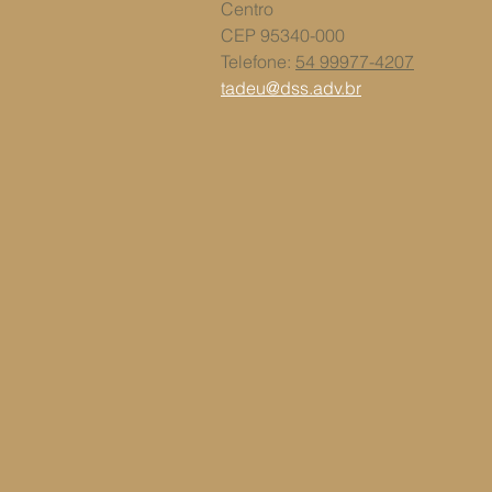
Centro
CEP 95340-000
Telefone:
54 99977-4207
tadeu@dss.adv.br