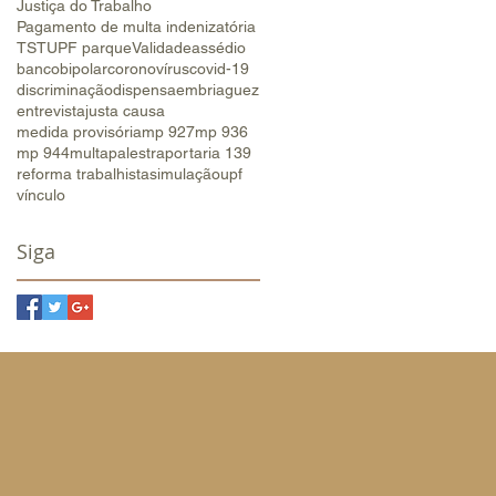
Justiça do Trabalho
Pagamento de multa indenizatória
TST
UPF parque
Validade
assédio
banco
bipolar
coronovírus
covid-19
discriminação
dispensa
embriaguez
entrevista
justa causa
medida provisória
mp 927
mp 936
mp 944
multa
palestra
portaria 139
reforma trabalhista
simulação
upf
vínculo
Siga