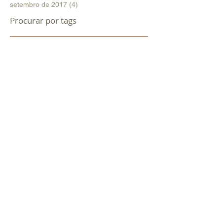
setembro de 2017
(4)
4 posts
Procurar por tags
Cartão de ponto
Condenação por litigância de má-fé
Horas Extras
Jornada de Trabalho
Justiça do Trabalho
Pagamento de multa indenizatória
TST
UPF parque
Validade
assédio
banco
bipolar
coronovírus
covid-19
discriminação
dispensa
embriaguez
entrevista
justa causa
medida provisória
mp 927
mp 936
mp 944
multa
palestra
portaria 139
reforma trabalhista
simulação
upf
vínculo
Siga