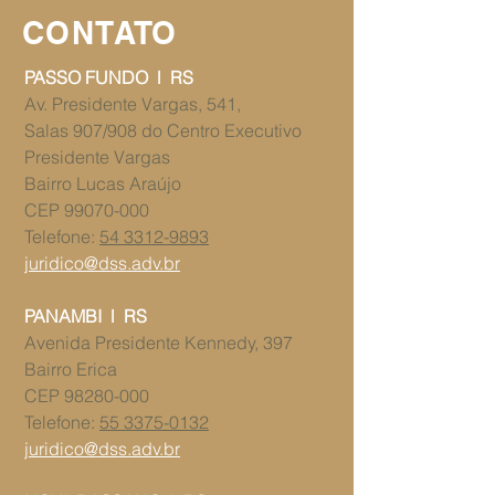
CONTATO
PASSO FUNDO l RS
Av. Presidente Vargas, 541,
Salas 907/908 ​​do Centro Executivo
Presidente Vargas
Bairro Lucas Araújo
CEP
99070-000
Telefone:
54 3312-9893
juridico@dss.adv.br
PANAMBI l RS
​​Avenida Presidente Kennedy, 397
Bairro Erica
CEP
98280-000
Telefone:
55 3375-0132
juridico@dss.adv.br