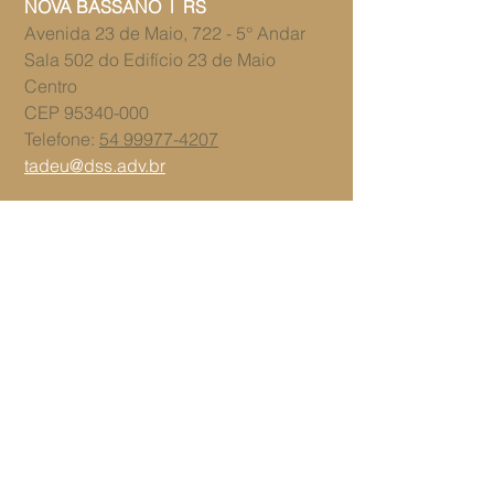
NOVA BASSANO l RS
Avenida 23 de Maio, 722 - 5° Andar
Sala 502 do ​Edifício 23 de Maio
Centro
CEP
95340-000
Telefone:
54 99977-4207
tadeu@dss.adv.br