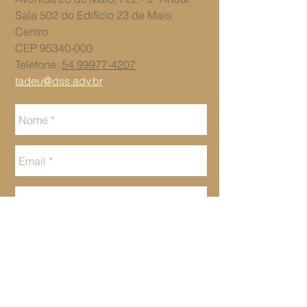
Sala 502 do ​Edifício 23 de Maio
Centro
CEP
95340-000
Telefone:
54 99977-4207
tadeu@dss.adv.br