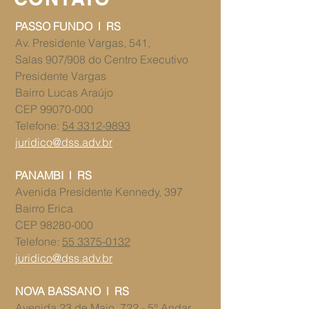
PASSO FUNDO l RS
Av. Presidente Vargas, 541,
Salas 907/908 ​​do Centro Executivo
Presidente Vargas
Bairro Lucas Araújo
CEP
99070-000
Telefone:
54 3312-9893
juridico@dss.adv.br
PANAMBI l RS
​​Avenida Presidente Kennedy, 397
Bairro Erica
CEP
98280-000
Telefone:
55 3375-0132
juridico@dss.adv.br
NOVA BASSANO l RS
Avenida 23 de Maio, 722 - 5° Andar