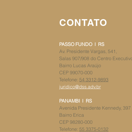
CONTATO
PASSO FUNDO l RS
Av. Presidente Vargas, 541,
Salas 907/908 ​​do Centro Executi
Bairro Lucas Araújo
CEP 99070-000
Telefone:
54 3312-9893
juridico@dss.adv.br
PANAMBI l RS
​​Avenida Presidente Kennedy, 397
Bairro Erica
CEP 98280-000
Telefone:
55 3375-0132