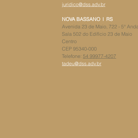
juridico@dss.adv.br
NOVA BASSANO l RS
Avenida 23 de Maio, 722 - 5° And
Sala 502 do ​Edifício 23 de Maio
Centro
CEP 95340-000
Telefone:
54 99977-4207
tadeu@dss.adv.br