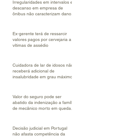
Irregularidades em intervalos e
descanso em empresa de
ônibus não caracterizam dano
coletivo
Ex-gerente terá de ressarcir
valores pagos por cervejaria a
vítimas de assédio
Cuidadora de lar de idosos não
receberá adicional de
insalubridade em grau máximo
Valor do seguro pode ser
abatido da indenização a família
de mecânico morto em queda
de helicóptero
Decisão judicial em Portugal
não afasta competência da