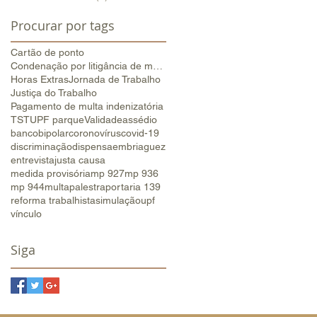
Procurar por tags
Cartão de ponto
Condenação por litigância de má-fé
Horas Extras
Jornada de Trabalho
Justiça do Trabalho
Pagamento de multa indenizatória
TST
UPF parque
Validade
assédio
banco
bipolar
coronovírus
covid-19
discriminação
dispensa
embriaguez
entrevista
justa causa
medida provisória
mp 927
mp 936
mp 944
multa
palestra
portaria 139
reforma trabalhista
simulação
upf
vínculo
Siga