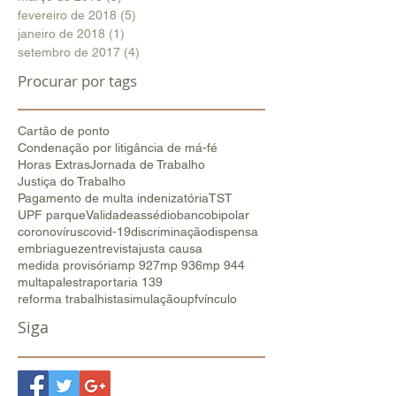
fevereiro de 2018
(5)
5 posts
janeiro de 2018
(1)
1 post
setembro de 2017
(4)
4 posts
Procurar por tags
Cartão de ponto
Condenação por litigância de má-fé
Horas Extras
Jornada de Trabalho
Justiça do Trabalho
Pagamento de multa indenizatória
TST
UPF parque
Validade
assédio
banco
bipolar
coronovírus
covid-19
discriminação
dispensa
embriaguez
entrevista
justa causa
medida provisória
mp 927
mp 936
mp 944
multa
palestra
portaria 139
reforma trabalhista
simulação
upf
vínculo
Siga