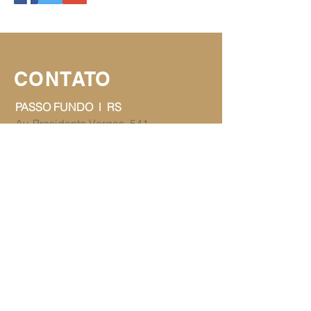
CONTATO
PASSO FUNDO l RS
Av. Presidente Vargas, 541,
Salas 907/908 ​​do Centro Executivo
Presidente Vargas
Bairro Lucas Araújo
CEP
99070-000
Telefone:
54 3312-9893
juridico@dss.adv.br
PANAMBI l RS
​​Avenida Presidente Kennedy, 397
Bairro Erica
CEP
98280-000