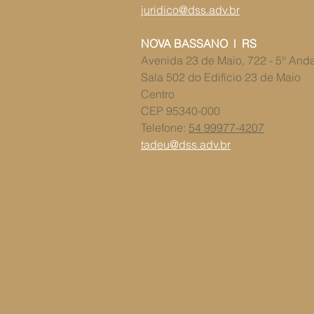
juridico@dss.adv.br
NOVA BASSANO l RS
Avenida 23 de Maio, 722 - 5° And
Sala 502 do ​Edifício 23 de Maio
Centro
CEP 95340-000
Telefone:
54 99977-4207
tadeu@dss.adv.br