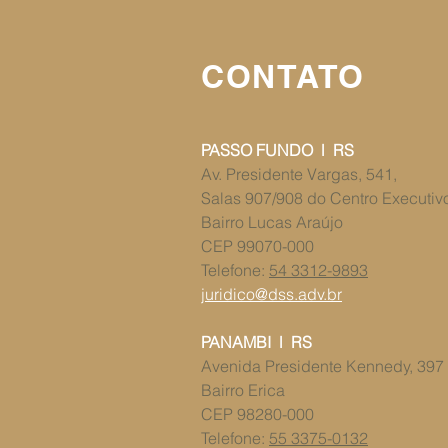
CONTATO
PASSO FUNDO l RS
Av. Presidente Vargas, 541,
Salas 907/908 ​​do Centro Executi
Bairro Lucas Araújo
CEP 99070-000
Telefone:
54 3312-9893
juridico@dss.adv.br
PANAMBI l RS
​​Avenida Presidente Kennedy, 397
Bairro Erica
CEP 98280-000
Telefone:
55 3375-0132