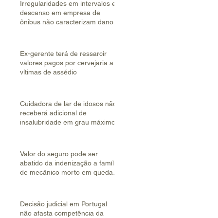
Irregularidades em intervalos e
descanso em empresa de
ônibus não caracterizam dano
coletivo
Ex-gerente terá de ressarcir
valores pagos por cervejaria a
vítimas de assédio
Cuidadora de lar de idosos não
receberá adicional de
insalubridade em grau máximo
Valor do seguro pode ser
abatido da indenização a família
de mecânico morto em queda
de helicóptero
Decisão judicial em Portugal
não afasta competência da