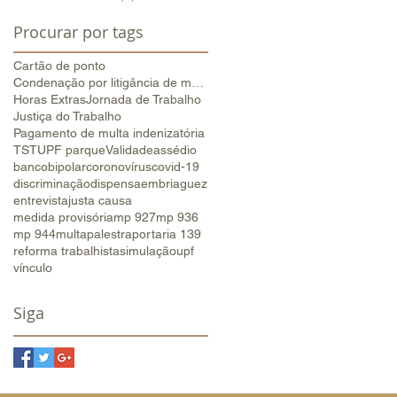
Procurar por tags
Cartão de ponto
Condenação por litigância de má-fé
Horas Extras
Jornada de Trabalho
Justiça do Trabalho
Pagamento de multa indenizatória
TST
UPF parque
Validade
assédio
banco
bipolar
coronovírus
covid-19
discriminação
dispensa
embriaguez
entrevista
justa causa
medida provisória
mp 927
mp 936
mp 944
multa
palestra
portaria 139
reforma trabalhista
simulação
upf
vínculo
Siga