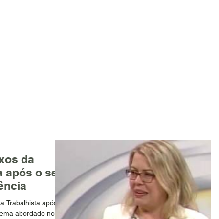
HOME
QUEM SOMOS
ATUAÇÃO
PUBLICAÇÕES
N
exos da
a após o seu
ência
a Trabalhista após o
i tema abordado no