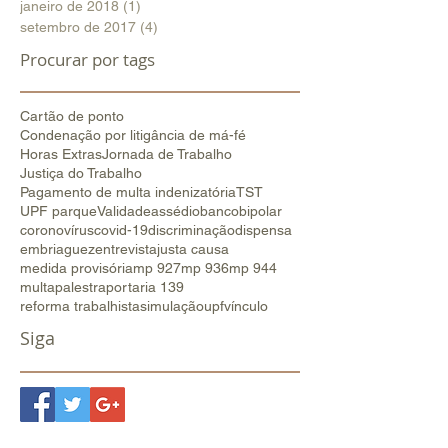
janeiro de 2018
(1)
1 post
setembro de 2017
(4)
4 posts
Procurar por tags
Cartão de ponto
Condenação por litigância de má-fé
Horas Extras
Jornada de Trabalho
Justiça do Trabalho
Pagamento de multa indenizatória
TST
UPF parque
Validade
assédio
banco
bipolar
coronovírus
covid-19
discriminação
dispensa
embriaguez
entrevista
justa causa
medida provisória
mp 927
mp 936
mp 944
multa
palestra
portaria 139
reforma trabalhista
simulação
upf
vínculo
Siga