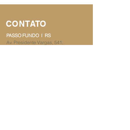
CONTATO
PASSO FUNDO l RS
Av. Presidente Vargas, 541,
Salas 907/908 ​​do Centro Executivo
Presidente Vargas
Bairro Lucas Araújo
CEP
99070-000
Telefone:
54 3312-9893
juridico@dss.adv.br
PANAMBI l RS
​​Avenida Presidente Kennedy, 397
Bairro Erica
CEP
98280-000
Telefone:
55 3375-0132