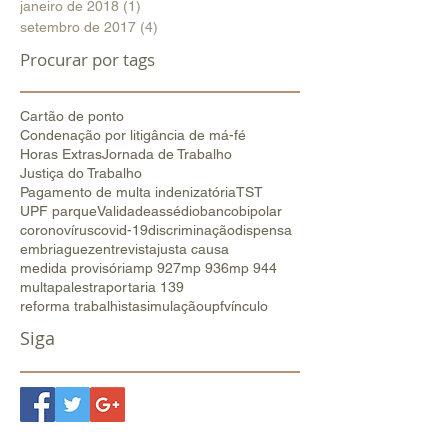
janeiro de 2018
(1)
1 post
setembro de 2017
(4)
4 posts
Procurar por tags
Cartão de ponto
Condenação por litigância de má-fé
Horas Extras
Jornada de Trabalho
Justiça do Trabalho
Pagamento de multa indenizatória
TST
UPF parque
Validade
assédio
banco
bipolar
coronovírus
covid-19
discriminação
dispensa
embriaguez
entrevista
justa causa
medida provisória
mp 927
mp 936
mp 944
multa
palestra
portaria 139
reforma trabalhista
simulação
upf
vínculo
Siga