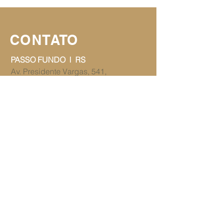
CONTATO
PASSO FUNDO l RS
Av. Presidente Vargas, 541,
Salas 907/908 ​​do Centro Executivo
Presidente Vargas
Bairro Lucas Araújo
CEP
99070-000
Telefone:
54 3312-9893
juridico@dss.adv.br
PANAMBI l RS
​​Avenida Presidente Kennedy, 397
Bairro Erica
CEP
98280-000
Telefone:
55 3375-0132