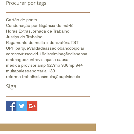
Procurar por tags
Cartão de ponto
Condenação por litigância de má-fé
Horas Extras
Jornada de Trabalho
Justiça do Trabalho
Pagamento de multa indenizatória
TST
UPF parque
Validade
assédio
banco
bipolar
coronovírus
covid-19
discriminação
dispensa
embriaguez
entrevista
justa causa
medida provisória
mp 927
mp 936
mp 944
multa
palestra
portaria 139
reforma trabalhista
simulação
upf
vínculo
Siga