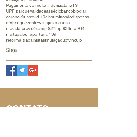
Pagamento de multa indenizatória
TST
UPF parque
Validade
assédio
banco
bipolar
coronovírus
covid-19
discriminação
dispensa
embriaguez
entrevista
justa causa
medida provisória
mp 927
mp 936
mp 944
multa
palestra
portaria 139
reforma trabalhista
simulação
upf
vínculo
Siga
CONTATO
PASSO FUNDO l RS
Av. Presidente Vargas, 541,
Salas 907/908 ​​do Centro Executivo