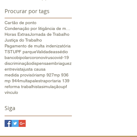
Procurar por tags
Cartão de ponto
Condenação por litigância de má-fé
Horas Extras
Jornada de Trabalho
Justiça do Trabalho
Pagamento de multa indenizatória
TST
UPF parque
Validade
assédio
banco
bipolar
coronovírus
covid-19
discriminação
dispensa
embriaguez
entrevista
justa causa
medida provisória
mp 927
mp 936
mp 944
multa
palestra
portaria 139
reforma trabalhista
simulação
upf
vínculo
Siga