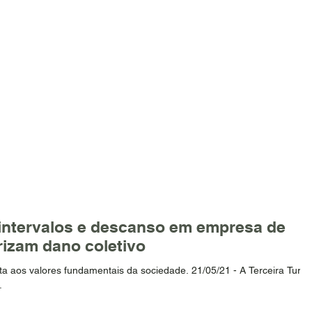
HOME
QUEM SOMOS
ATUAÇÃO
PUBLICAÇÕES
N
 intervalos e descanso em empresa de
rizam dano coletivo
ta aos valores fundamentais da sociedade. 21/05/21 - A Terceira Turm
.