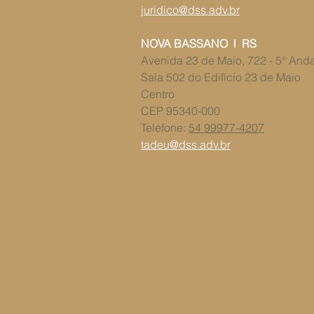
juridico@dss.adv.br
NOVA BASSANO l RS
Avenida 23 de Maio, 722 - 5° And
Sala 502 do ​Edifício 23 de Maio
Centro
CEP 95340-000
Telefone:
54 99977-4207
tadeu@dss.adv.br