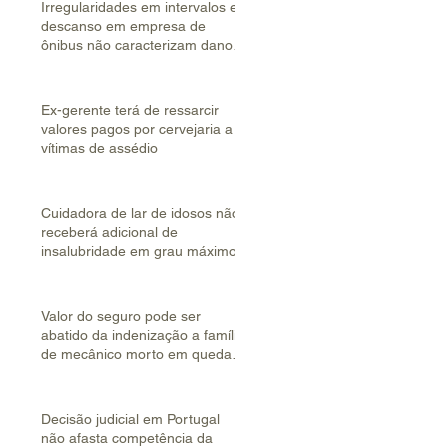
Irregularidades em intervalos e
descanso em empresa de
ônibus não caracterizam dano
coletivo
Ex-gerente terá de ressarcir
valores pagos por cervejaria a
vítimas de assédio
Cuidadora de lar de idosos não
receberá adicional de
insalubridade em grau máximo
Valor do seguro pode ser
abatido da indenização a família
de mecânico morto em queda
de helicóptero
Decisão judicial em Portugal
não afasta competência da