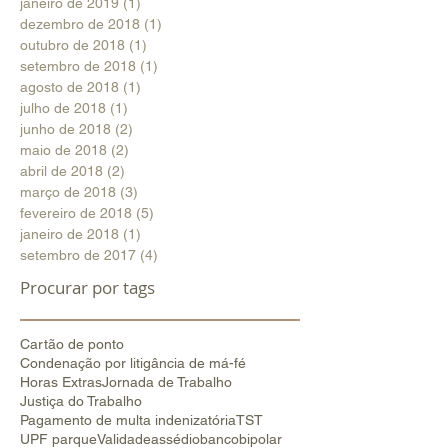
janeiro de 2019
(1)
1 post
dezembro de 2018
(1)
1 post
outubro de 2018
(1)
1 post
setembro de 2018
(1)
1 post
agosto de 2018
(1)
1 post
julho de 2018
(1)
1 post
junho de 2018
(2)
2 posts
maio de 2018
(2)
2 posts
abril de 2018
(2)
2 posts
março de 2018
(3)
3 posts
fevereiro de 2018
(5)
5 posts
janeiro de 2018
(1)
1 post
setembro de 2017
(4)
4 posts
Procurar por tags
Cartão de ponto
Condenação por litigância de má-fé
Horas Extras
Jornada de Trabalho
Justiça do Trabalho
Pagamento de multa indenizatória
TST
UPF parque
Validade
assédio
banco
bipolar