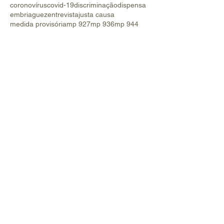
coronovírus
covid-19
discriminação
dispensa
embriaguez
entrevista
justa causa
medida provisória
mp 927
mp 936
mp 944
multa
palestra
portaria 139
reforma trabalhista
simulação
upf
vínculo
Siga
CONTATO
PASSO FUNDO l RS
Av. Presidente Vargas, 541,
Salas 907/908 ​​do Centro Executivo
Presidente Vargas
Bairro Lucas Araújo